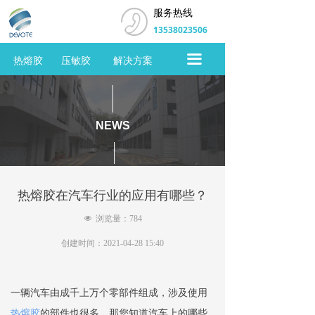
服务热线
首页
13538023506
关于同德
끀
热熔胶
压敏胶
解决方案
热熔胶
压敏胶
NEWS
解决方案
新闻中心
热熔胶在汽车行业的应用有哪些？
客户服务
넶
浏览量：
784
展会报道
创建时间：
2021-04-28
15:40
在线留言
一辆汽车由成千上万个零部件组成，涉及使用
联系我们
热熔胶
的部件也很多，那您知道汽车上的哪些