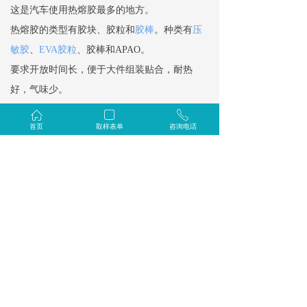
这是汽车使用热熔胶最多的地方。
热熔胶的类型有胶块、胶粒和
胶棒
。种类有
压
敏胶
、
EVA胶粒
、胶棒和APAO。
要求开放时间长，便于大件组装贴合，耐热
好，气味少。
ꀇ
ꁂ
ꂅ
首页
取样表单
咨询电话
6、汽车线束固定
汽车内部有大量的导线，这么多的线束无法像
我们家庭装修一样用线管来固定，用热熔胶固
定是一个省时又高效的方法，而且热熔胶有一
定的弹性，不会的行驶颠簸中脱落，需要维修
的时候又很容易拆卸。
主要使用胶棒和APAO类型的热熔胶。
其他部位的应用