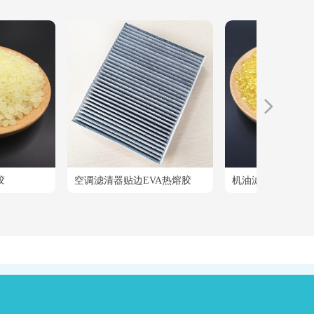
넲
胶
空调滤清器贴边EVA热熔胶
机油滤清器接口热