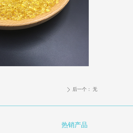
后一个：
无
ꄲ
热销产品