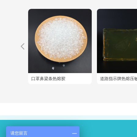
넳
线胶
烯烃热熔胶
口罩鼻梁条热熔胶
道路指示牌热熔压
请您留言