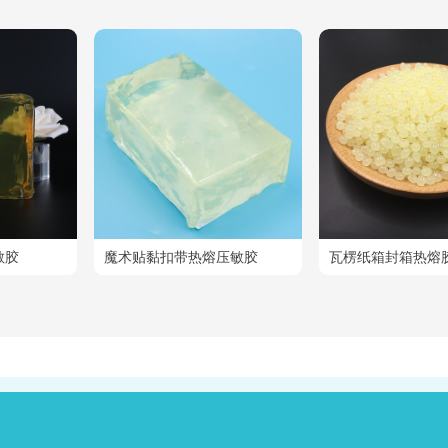
敏胶
魔术贴黏扣带热熔压敏胶
瓦楞纸箱封箱热熔