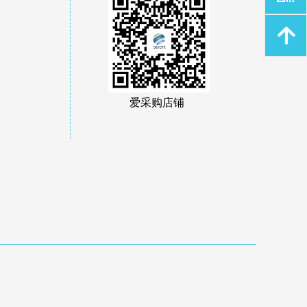
녕
爱采购店铺