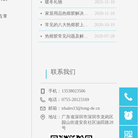
暖冬礼物
2021-11-10
넷
家居用品热熔胶解决方案
2020-11-18
넷
点常
常见的八大热熔胶上胶方式，您知道几种？
2020-10-19
넷
热熔胶常见问题及解决方法
2020-07-28
넷
联系我们
手机：
13538023506
끅
电话：
0755-28123169
邮箱：
tdsales13@tong-de.cn
뀥
地址：
广东省深圳市深圳市龙岗区
园山街道安良社区油田路28
号
낃