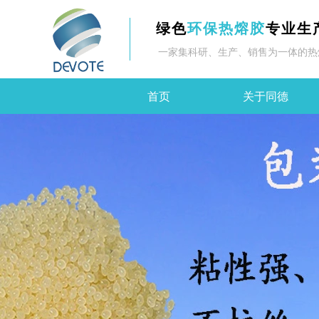
绿色
环保热熔胶
专业生
一家集科研、生产、销售为一体的热
首页
关于同德
Control Render Error!ControlType:productSlideBind,StyleName:Style