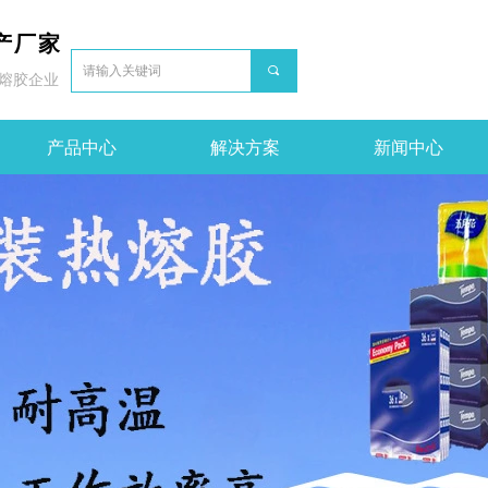
产厂家
끠
熔胶企业
产品中心
解决方案
新闻中心
1,ColorName:Item0,Message:InitError, ControlType:productSlideBind Error:未将对象引