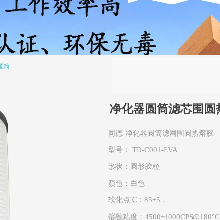
圆筒
净化器圆筒滤芯围圆
同德-净化器圆筒滤网围圆热熔胶
型号： TD-C001-EVA
形状：圆形胶粒
颜色：白色
软化点℃：85±5，
熔融粘度：4500±1000CPS@180°C