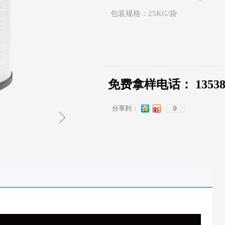
包装规格：25KG/袋
免费拿样电话： 135380
分享到：
0
ꁇ