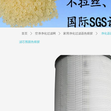
首页
ꄲ
空净净化过滤网
ꄲ
家用净化过滤器热熔胶
ꄲ
净化器
滤芯围圆热熔胶